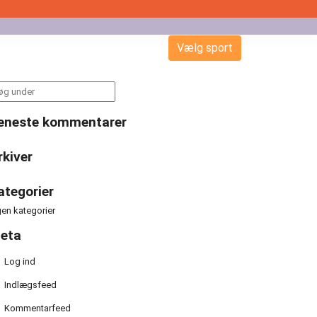
Vælg sport
arch
:
eneste kommentarer
rkiver
ategorier
gen kategorier
eta
Log ind
Indlægsfeed
Kommentarfeed