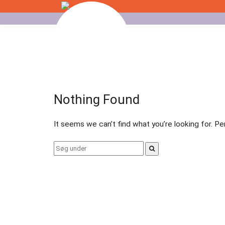
Skip
to
Badminton
content
Bordtennis
Esport
Nothing Found
Fitness
It seems we can’t find what you’re looking for. P
Floorball
Search
for:
Fodbold
Gormshallen
Gymnastik