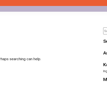
Se
for
S
A
erhaps searching can help.
K
In
M