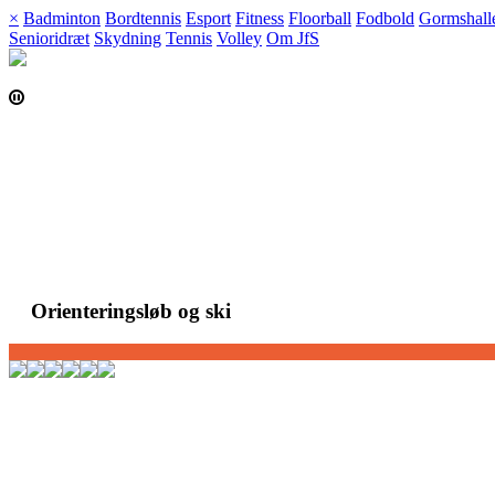
×
Badminton
Bordtennis
Esport
Fitness
Floorball
Fodbold
Gormshall
Senioridræt
Skydning
Tennis
Volley
Om JfS
Skip
to
content
Orienteringsløb og ski