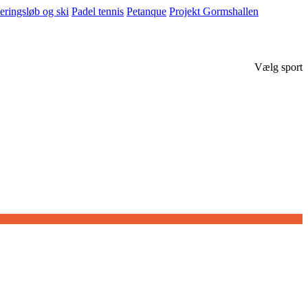
eringsløb og ski
Padel tennis
Petanque
Projekt Gormshallen
Vælg sport