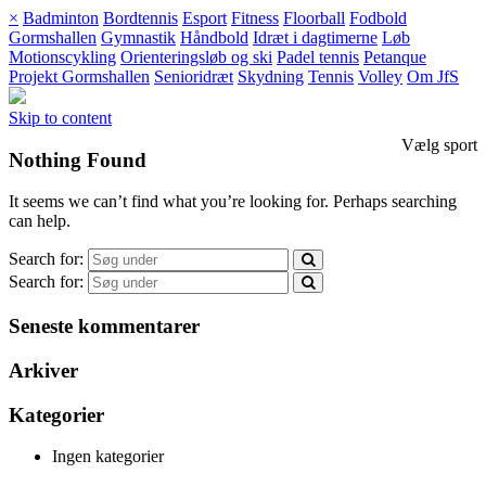
×
Badminton
Bordtennis
Esport
Fitness
Floorball
Fodbold
Gormshallen
Gymnastik
Håndbold
Idræt i dagtimerne
Løb
Motionscykling
Orienteringsløb og ski
Padel tennis
Petanque
Projekt Gormshallen
Senioridræt
Skydning
Tennis
Volley
Om JfS
Skip to content
Vælg sport
Nothing Found
It seems we can’t find what you’re looking for. Perhaps searching
can help.
Search for:
Search for:
Seneste kommentarer
Arkiver
Kategorier
Ingen kategorier