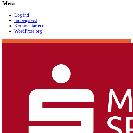
Meta
Log ind
Indlægsfeed
Kommentarfeed
WordPress.org