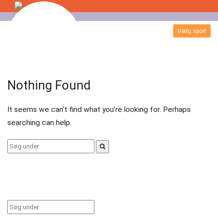
Skip
to
Vælg sport
Badminton
content
Bordtennis
Nothing Found
Esport
It seems we can’t find what you’re looking for. Perhaps
Fitness
searching can help.
Floorball
Search
for:
Fodbold
Gormshallen
Gymnastik
Search
for: