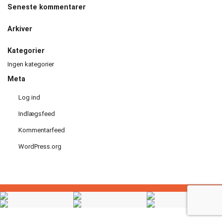
Seneste kommentarer
Håndbold
Arkiver
Idræt
i
Kategorier
dagtimerne
Ingen kategorier
Meta
Løb
Log ind
Motionscykling
Indlægsfeed
Kommentarfeed
Orienteringsløb
WordPress.org
og
ski
Padel
tennis