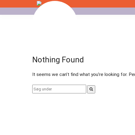
Skip
to
Badminton
content
Bordtennis
Esport
Nothing Found
Fitness
It seems we can’t find what you’re looking for. P
Floorball
Search
for:
Fodbold
Gormshallen
Gymnastik