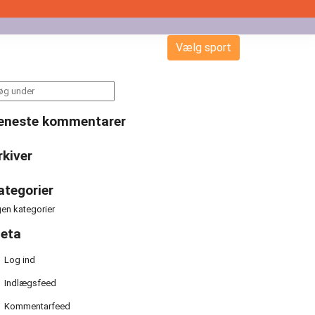
Vælg sport
arch
:
eneste kommentarer
rkiver
ategorier
gen kategorier
eta
Log ind
Indlægsfeed
Kommentarfeed