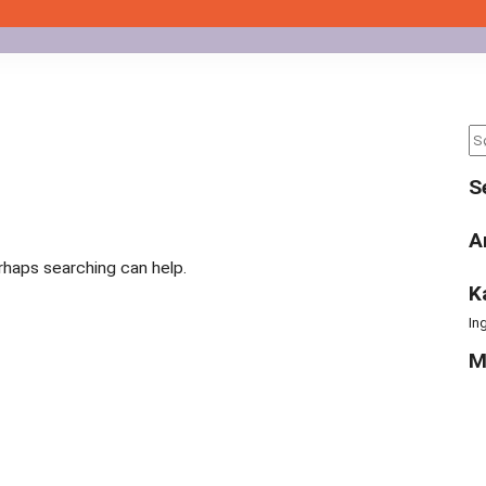
Se
for
S
A
erhaps searching can help.
K
In
M