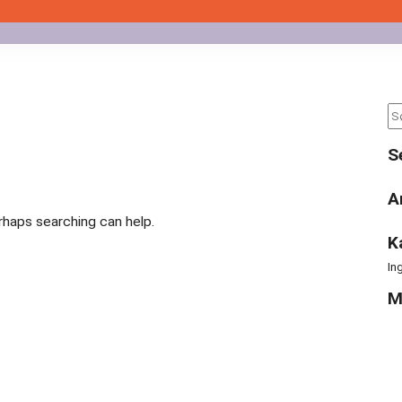
Se
for
S
A
erhaps searching can help.
K
In
M