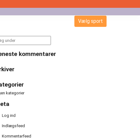
Vælg sport
arch
:
eneste kommentarer
rkiver
ategorier
gen kategorier
eta
Log ind
Indlægsfeed
Kommentarfeed