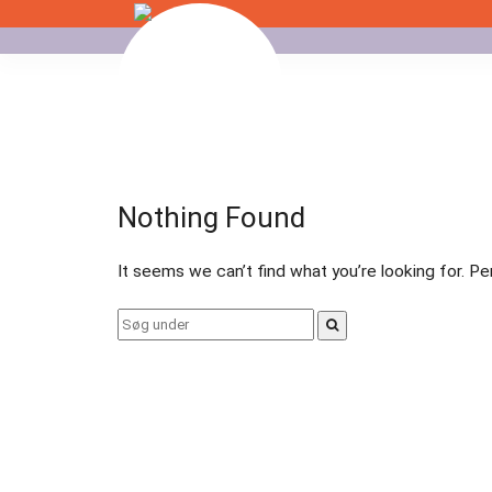
Skip
to
Badminton
content
Bordtennis
Esport
Nothing Found
Fitness
It seems we can’t find what you’re looking for. P
Floorball
Search
for:
Fodbold
Gormshallen
Gymnastik