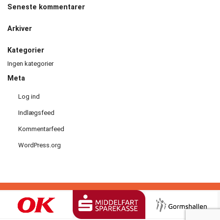
Seneste kommentarer
Håndbold
Arkiver
Idræt
i
Kategorier
dagtimerne
Ingen kategorier
Meta
Løb
Log ind
Motionscykling
Indlægsfeed
Kommentarfeed
Orienteringsløb
WordPress.org
og
ski
Padel
tennis