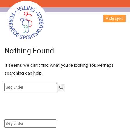
Skip
to
Vælg sport
Badminton
content
Bordtennis
Nothing Found
Esport
It seems we can’t find what you’re looking for. Perhaps
Fitness
searching can help.
Floorball
Search
for:
Fodbold
Gormshallen
Gymnastik
Search
for: