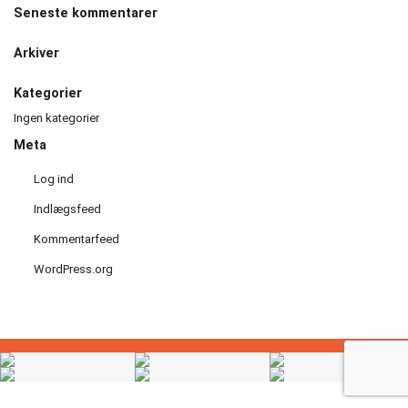
Seneste kommentarer
Håndbold
Arkiver
Idræt
i
Kategorier
dagtimerne
Ingen kategorier
Meta
Løb
Log ind
Motionscykling
Indlægsfeed
Kommentarfeed
Orienteringsløb
WordPress.org
og
ski
Padel
tennis