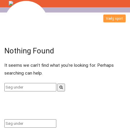
Skip
to
Vælg sport
Badminton
content
Bordtennis
Nothing Found
Esport
It seems we can’t find what you’re looking for. Perhaps
Fitness
searching can help.
Floorball
Search
for:
Fodbold
Gormshallen
Gymnastik
Search
for: