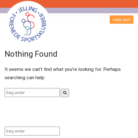
Skip
to
Vælg sport
Badminton
content
Bordtennis
Nothing Found
Esport
It seems we can’t find what you’re looking for. Perhaps
Fitness
searching can help.
Floorball
Search
for:
Fodbold
Gormshallen
Gymnastik
Search
for: