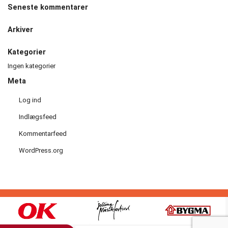
Seneste kommentarer
Håndbold
Arkiver
Idræt
i
Kategorier
dagtimerne
Ingen kategorier
Meta
Løb
Log ind
Motionscykling
Indlægsfeed
Kommentarfeed
Orienteringsløb
WordPress.org
og
ski
Padel
tennis