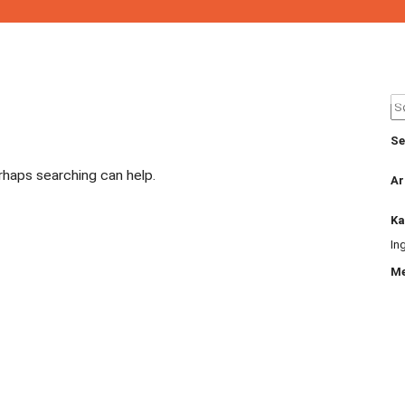
Se
for
Se
erhaps searching can help.
Ar
Ka
In
M