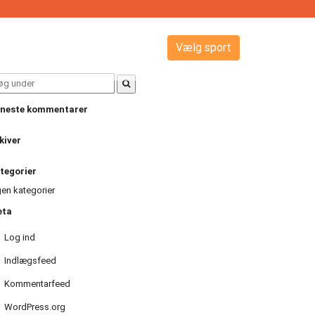
Vælg sport
arch
:
neste kommentarer
kiver
tegorier
gen kategorier
eta
Log ind
Indlægsfeed
Kommentarfeed
WordPress.org