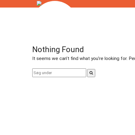
Skip
to
Badminton
content
Bordtennis
Nothing Found
Esport
It seems we can’t find what you’re looking for. P
Fitness
Search
for:
Floorball
Fodbold
Gormshallen
Gymnastik