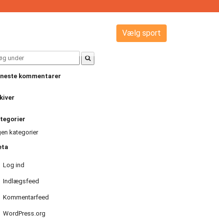
Vælg sport
arch
:
neste kommentarer
kiver
tegorier
gen kategorier
eta
Log ind
Indlægsfeed
Kommentarfeed
WordPress.org