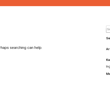
Se
for
Se
erhaps searching can help.
Ar
Ka
In
M