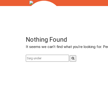
Skip
to
Badminton
content
Bordtennis
Nothing Found
Esport
It seems we can’t find what you’re looking for. P
Fitness
Search
for:
Floorball
Fodbold
Gormshallen
Gymnastik