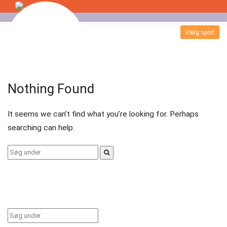
Skip
to
Vælg sport
Badminton
content
Bordtennis
Nothing Found
Esport
It seems we can’t find what you’re looking for. Perhaps
Fitness
searching can help.
Floorball
Search
for:
Fodbold
Gormshallen
Gymnastik
Search
for: