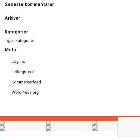
Seneste kommentarer
Håndbold
Arkiver
Idræt
i
Kategorier
dagtimerne
Ingen kategorier
Meta
Løb
Log ind
Motionscykling
Indlægsfeed
Kommentarfeed
Orienteringsløb
WordPress.org
og
ski
Padel
tennis