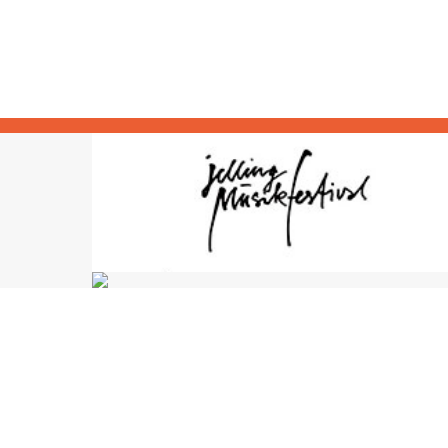
Håndbold
Idræt
i
dagtimerne
Løb
Motionscykling
Orienteringsløb
og
ski
Padel
tennis