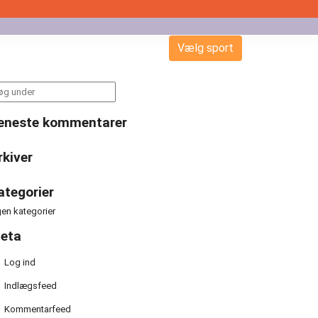
Vælg sport
arch
:
eneste kommentarer
rkiver
ategorier
gen kategorier
eta
Log ind
Indlægsfeed
Kommentarfeed