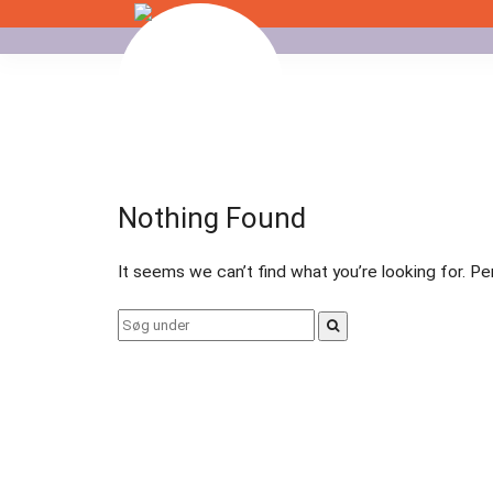
Skip
to
Badminton
content
Bordtennis
Esport
Nothing Found
Fitness
It seems we can’t find what you’re looking for. P
Floorball
Search
for:
Fodbold
Gormshallen
Gymnastik