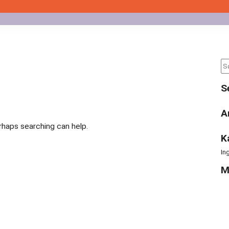
Se
for
S
A
erhaps searching can help.
K
In
M