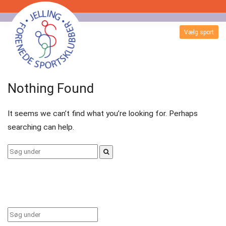
Skip
to
Vælg sport
Badminton
content
Bordtennis
Nothing Found
Esport
It seems we can’t find what you’re looking for. Perhaps
Fitness
searching can help.
Floorball
Search
for:
Fodbold
Gormshallen
Gymnastik
Search
for: