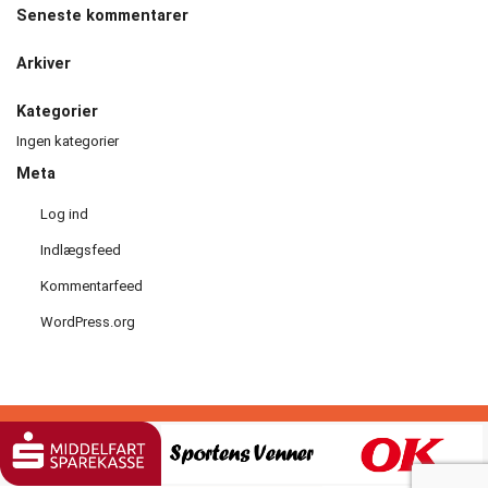
Seneste kommentarer
Håndbold
Arkiver
Idræt
i
Kategorier
dagtimerne
Ingen kategorier
Meta
Løb
Log ind
Motionscykling
Indlægsfeed
Kommentarfeed
Orienteringsløb
WordPress.org
og
ski
Padel
tennis