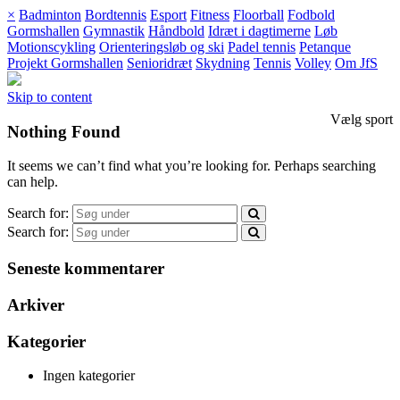
×
Badminton
Bordtennis
Esport
Fitness
Floorball
Fodbold
Gormshallen
Gymnastik
Håndbold
Idræt i dagtimerne
Løb
Motionscykling
Orienteringsløb og ski
Padel tennis
Petanque
Projekt Gormshallen
Senioridræt
Skydning
Tennis
Volley
Om JfS
Skip to content
Vælg sport
Nothing Found
It seems we can’t find what you’re looking for. Perhaps searching
can help.
Search for:
Search for:
Seneste kommentarer
Arkiver
Kategorier
Ingen kategorier