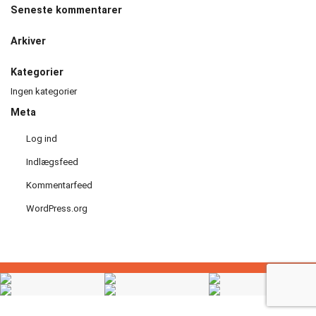
Seneste kommentarer
Håndbold
Arkiver
Idræt
i
Kategorier
dagtimerne
Ingen kategorier
Meta
Løb
Log ind
Motionscykling
Indlægsfeed
Kommentarfeed
Orienteringsløb
WordPress.org
og
ski
Padel
tennis