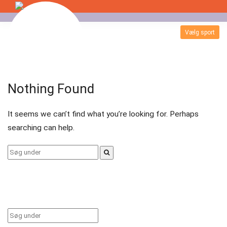
Skip
to
Vælg sport
Badminton
content
Bordtennis
Nothing Found
Esport
It seems we can’t find what you’re looking for. Perhaps
Fitness
searching can help.
Floorball
Search
for:
Fodbold
Gormshallen
Gymnastik
Search
for: