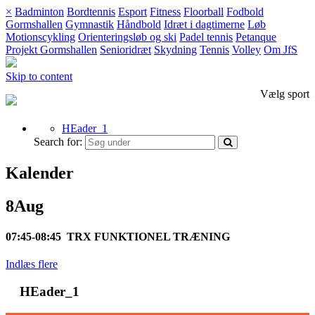
×
Badminton
Bordtennis
Esport
Fitness
Floorball
Fodbold
Gormshallen
Gymnastik
Håndbold
Idræt i dagtimerne
Løb
Motionscykling
Orienteringsløb og ski
Padel tennis
Petanque
Projekt Gormshallen
Senioridræt
Skydning
Tennis
Volley
Om JfS
Skip to content
Vælg sport
HEader_1
Search for:
Kalender
8
Aug
07:45-08:45
TRX FUNKTIONEL TRÆNING
Indlæs flere
HEader_1