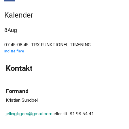
Petanque
Kalender
Projekt
Gormshallen
8
Aug
Senioridræt
07:45-08:45
TRX FUNKTIONEL TRÆNING
Indlæs flere
Skydning
Kontakt
Tennis
Volley
Formand
Om
Kristian Sundbøl
JfS
jellingtigers@gmail.com
eller tlf. 81 98 54 41.