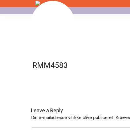
Skip
to
Badminton
content
Bordtennis
Esport
RMM4583
Fitness
Floorball
Fodbold
Gormshallen
Leave a Reply
Din e-mailadresse vil ikke blive publiceret.
Kræved
Gymnastik