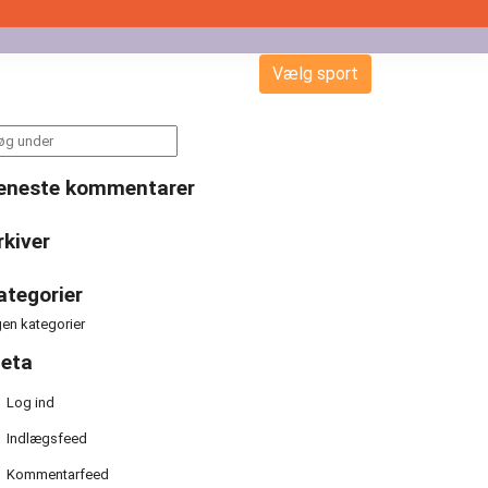
Vælg sport
arch
:
eneste kommentarer
rkiver
ategorier
gen kategorier
eta
Log ind
Indlægsfeed
Kommentarfeed