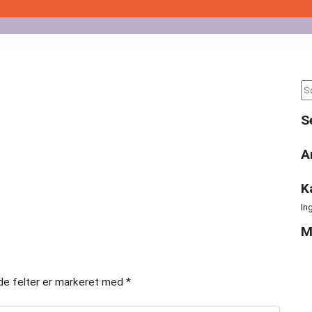
Se
for
S
A
K
In
M
e felter er markeret med
*