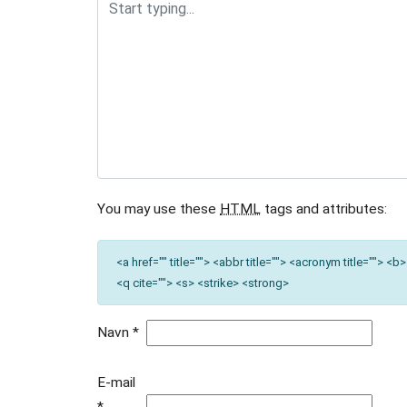
Håndbold
Idræt
i
dagtimerne
Løb
Motionscykling
You may use these
HTML
tags and attributes:
Orienteringsløb
<a href="" title=""> <abbr title=""> <acronym title=""> 
og
<q cite=""> <s> <strike> <strong>
ski
Navn
*
Padel
tennis
E-mail