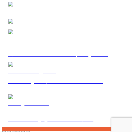
JELLING VIKING RUN 2025
Champagneløb 2023
Hele Jelling siger godt nytår til hinanden. Børn og voksne
mødes den 31.12. kl. 11.00 foran SuperBrugsen. H ..
Juleafslutning 2023
Juleafslutningen forløb tro mod løbeklubbens stolte
traditioner. Først udfordrende fotosafari i byen og der ..
Jellingløbet 2023
Startnr. til Jellingløbet er gratis for medlemmer, og man har
derudover fri adgang til klubteltet efter løbe ..