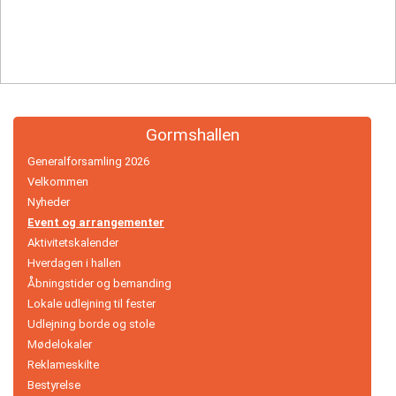
Håndbold
Idræt
i
dagtimerne
Gormshallen
Løb
Generalforsamling 2026
Velkommen
Motionscykling
Nyheder
Event og arrangementer
Orienteringsløb
Aktivitetskalender
Hverdagen i hallen
og
Åbningstider og bemanding
ski
Lokale udlejning til fester
Udlejning borde og stole
Padel
Mødelokaler
Reklameskilte
tennis
Bestyrelse