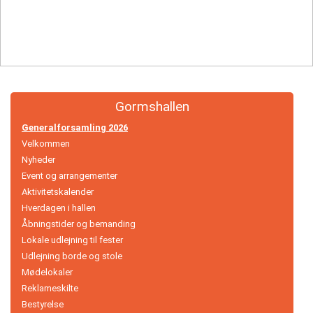
Håndbold
Idræt
i
dagtimerne
Gormshallen
Løb
Generalforsamling 2026
Velkommen
Motionscykling
Nyheder
Event og arrangementer
Orienteringsløb
Aktivitetskalender
Hverdagen i hallen
og
Åbningstider og bemanding
ski
Lokale udlejning til fester
Udlejning borde og stole
Padel
Mødelokaler
Reklameskilte
tennis
Bestyrelse