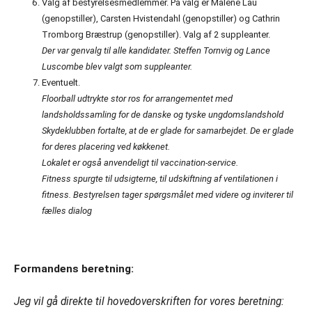
Valg af bestyrelsesmedlemmer. På valg er Malene Lau
(genopstiller), Carsten Hvistendahl (genopstiller) og Cathrin
Tromborg Bræstrup (genopstiller). Valg af 2 suppleanter.
Der var genvalg til alle kandidater. Steffen Tornvig og Lance
Luscombe blev valgt som suppleanter.
Eventuelt.
Floorball udtrykte stor ros for arrangementet med
landsholdssamling for de danske og tyske ungdomslandshold
Skydeklubben fortalte, at de er glade for samarbejdet. De er glade
for deres placering ved køkkenet.
Lokalet er også anvendeligt til vaccination-service.
Fitness spurgte til udsigterne, til udskiftning af ventilationen i
fitness. Bestyrelsen tager spørgsmålet med videre og inviterer til
fælles dialog
Formandens beretning:
Jeg vil gå direkte til hovedoverskriften for vores beretning: