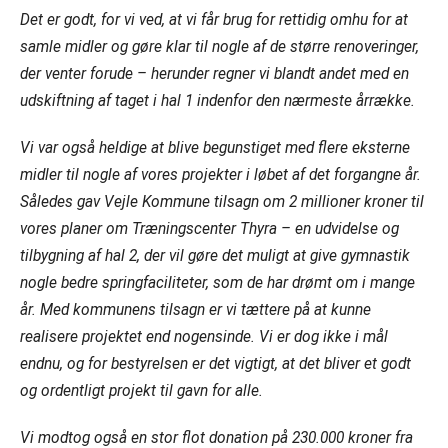
Det er godt, for vi ved, at vi får brug for rettidig omhu for at
samle midler og gøre klar til nogle af de større renoveringer,
der venter forude – herunder regner vi blandt andet med en
udskiftning af taget i hal 1 indenfor den nærmeste årrække.
Vi var også heldige at blive begunstiget med flere eksterne
midler til nogle af vores projekter i løbet af det forgangne år.
Således gav Vejle Kommune tilsagn om 2 millioner kroner til
vores planer om Træningscenter Thyra – en udvidelse og
tilbygning af hal 2, der vil gøre det muligt at give gymnastik
nogle bedre springfaciliteter, som de har drømt om i mange
år. Med kommunens tilsagn er vi tættere på at kunne
realisere projektet end nogensinde. Vi er dog ikke i mål
endnu, og for bestyrelsen er det vigtigt, at det bliver et godt
og ordentligt projekt til gavn for alle.
Vi modtog også en stor flot donation på 230.000 kroner fra