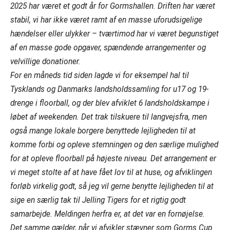
2025 har været et godt år for Gormshallen. Driften har været
stabil, vi har ikke været ramt af en masse uforudsigelige
hændelser eller ulykker – tværtimod har vi været begunstiget
af en masse gode opgaver, spændende arrangementer og
velvillige donationer.
For en måneds tid siden lagde vi for eksempel hal til
Tysklands og Danmarks landsholdssamling for u17 og 19-
drenge i floorball, og der blev afviklet 6 landsholdskampe i
løbet af weekenden. Det trak tilskuere til langvejsfra, men
også mange lokale borgere benyttede lejligheden til at
komme forbi og opleve stemningen og den særlige mulighed
for at opleve floorball på højeste niveau. Det arrangement er
vi meget stolte af at have fået lov til at huse, og afviklingen
forløb virkelig godt, så jeg vil gerne benytte lejligheden til at
sige en særlig tak til Jelling Tigers for et rigtig godt
samarbejde. Meldingen herfra er, at det var en fornøjelse.
Det samme gælder, når vi afvikler stævner som Gorms Cup