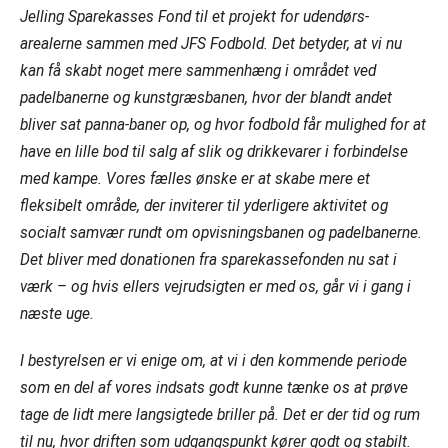
Jelling Sparekasses Fond til et projekt for udendørs-
arealerne sammen med JFS Fodbold. Det betyder, at vi nu
kan få skabt noget mere sammenhæng i området ved
padelbanerne og kunstgræsbanen, hvor der blandt andet
bliver sat panna-baner op, og hvor fodbold får mulighed for at
have en lille bod til salg af slik og drikkevarer i forbindelse
med kampe. Vores fælles ønske er at skabe mere et
fleksibelt område, der inviterer til yderligere aktivitet og
socialt samvær rundt om opvisningsbanen og padelbanerne.
Det bliver med donationen fra sparekassefonden nu sat i
værk – og hvis ellers vejrudsigten er med os, går vi i gang i
næste uge.
I bestyrelsen er vi enige om, at vi i den kommende periode
som en del af vores indsats godt kunne tænke os at prøve
tage de lidt mere langsigtede briller på. Det er der tid og rum
til nu, hvor driften som udgangspunkt kører godt og stabilt.