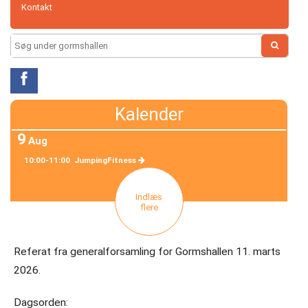
Kontakt
Petanque
Search
Projekt
for:
Gormshallen
Senioridræt
Kalender
Skydning
9
Aug
10:00-11:00
JumpingFitness
Tennis
Indlæs
Volley
flere
Om
Referat fra generalforsamling for Gormshallen 11. marts
JfS
2026.
Dagsorden: