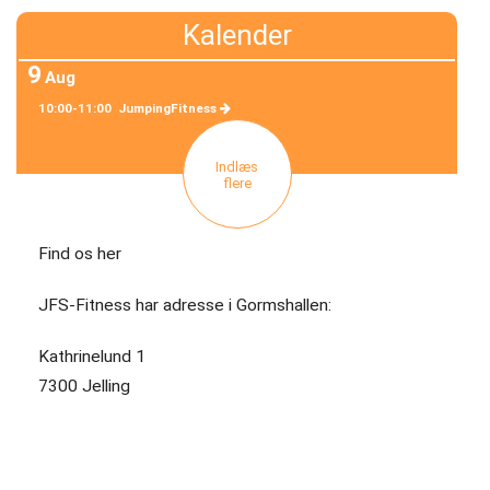
Petanque
Kalender
9
Projekt
Aug
Gormshallen
10:00-11:00
JumpingFitness
Senioridræt
Indlæs
flere
Skydning
Find os her
Tennis
JFS-Fitness har adresse i Gormshallen:
Volley
Kathrinelund 1
Om
7300 Jelling
JfS