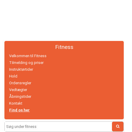
Håndbold
Idræt
i
dagtimerne
Fitness
Løb
Velkommen til Fitness
Tilmelding og priser
Motionscykling
Instruktørtider
Hold
Orienteringsløb
Ordensregler
Vedtægter
og
Åbningstider
ski
Kontakt
Find os her
Padel
tennis
Search
for: