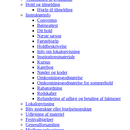
Hold og tilmelding
Hjælp til tilmelding
Instruktørinfo
Conventus
Børneattest
Dit hold
Næste sæson
Førstehjælp
Holdbeskrivelse
Info om lokalopvisning
Inspirationsmateriale
Kursus
Kørebog
Nøgler og koder
Omkostningsgodtgørelse
Omkostningsgodtgørelse for sommerhold
Rabatordning
Redskaber
Refundering af udlæg og betaling af fakturaer
Lokalopvisning
Bliv instruktør eller hjælpeinstruktør
Udlejning af materiel
Festivalhjælper
Generalforsamling
Medlemsoplysninger