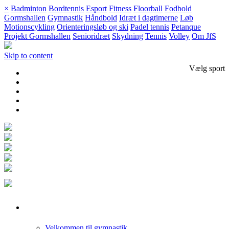
×
Badminton
Bordtennis
Esport
Fitness
Floorball
Fodbold
Gormshallen
Gymnastik
Håndbold
Idræt i dagtimerne
Løb
Motionscykling
Orienteringsløb og ski
Padel tennis
Petanque
Projekt Gormshallen
Senioridræt
Skydning
Tennis
Volley
Om JfS
Skip to content
Vælg sport
Gymnastik
Velkommen til gymnastik