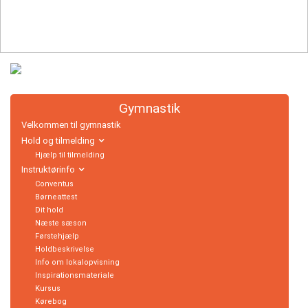
Håndbold
Idræt
i
dagtimerne
Gymnastik
Løb
Velkommen til gymnastik
Hold og tilmelding
Motionscykling
Hjælp til tilmelding
Instruktørinfo
Conventus
Orienteringsløb
Børneattest
og
Dit hold
Næste sæson
ski
Førstehjælp
Holdbeskrivelse
Info om lokalopvisning
Padel
Inspirationsmateriale
tennis
Kursus
Kørebog